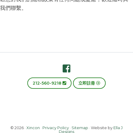
我們聯繫。
Footer
212-560-9218
立即註冊
© 2026 ·
Xincon
·
Privacy Policy
·
Sitemap
· Website by
Ella J
Designs