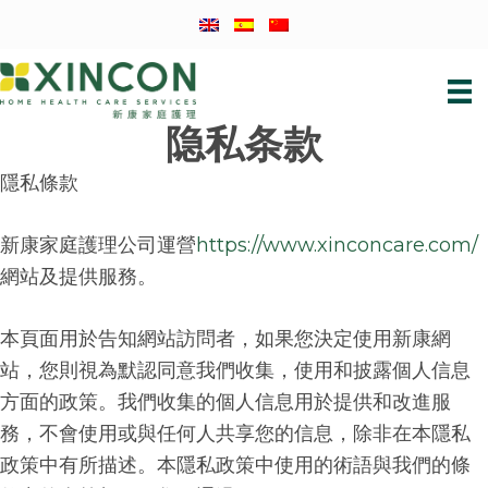
Skip
Skip
Skip
to
to
to
primary
main
footer
navigation
content
隐私条款
隱私條款
新康家庭護理公司運營
https://www.xinconcare.com/
網站及提供服務。
本頁面用於告知網站訪問者，如果您決定使用新康網
站，您則視為默認同意我們收集，使用和披露個人信息
方面的政策。我們收集的個人信息用於提供和改進服
務，不會使用或與任何人共享您的信息，除非在本隱私
政策中有所描述。本隱私政策中使用的術語與我們的條