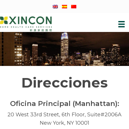
Skip
Skip
Skip
to
to
to
primary
main
footer
navigation
content
Direcciones
Oficina Principal (Manhattan):
20 West 33rd Street, 6th Floor, Suite#2006A
New York, NY 10001