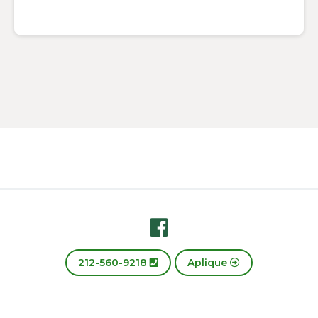
Footer
212-560-9218
Aplique