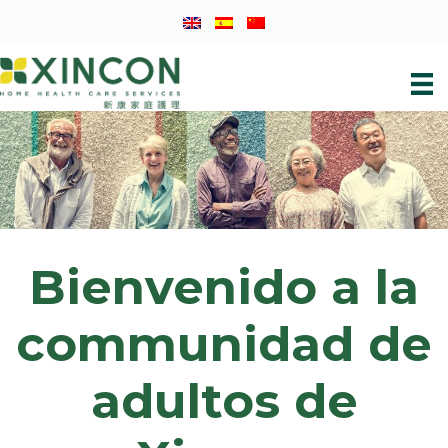
Skip
Skip
Skip
to
to
to
primary
main
footer
navigation
content
Bienvenido a la
communidad de
adultos de